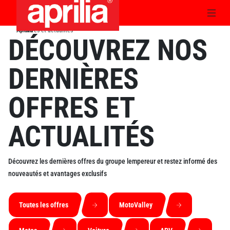
Aprilia
Offres et actualités
›
DÉCOUVREZ NOS
DERNIÈRES
OFFRES ET
ACTUALITÉS
Découvrez les dernières offres du groupe lempereur et restez informé des
nouveautés et avantages exclusifs
Toutes les offres
MotoValley