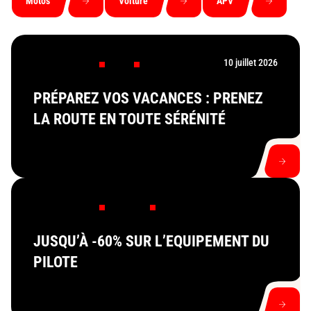
Motos
Voiture
APV
10 juillet 2026
Offre du moment
Voiture
APV
PRÉPAREZ VOS VACANCES : PRENEZ
LA ROUTE EN TOUTE SÉRÉNITÉ
Voir l'offre
Offre du moment
MotoValley
Motos
JUSQU’À -60% SUR L’EQUIPEMENT DU
PILOTE
Voir l'offre