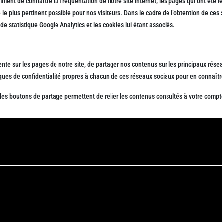
nt de connaître la fréquentation de notre site internet, les pages qui ont été le p
le plus pertinent possible pour nos visiteurs. Dans le cadre de l’obtention de ces st
 de statistique Google Analytics et les cookies lui étant associés.
nte sur les pages de notre site, de partager nos contenus sur les principaux résea
itiques de confidentialité propres à chacun de ces réseaux sociaux pour en connaîtr
, les boutons de partage permettent de relier les contenus consultés à votre compte