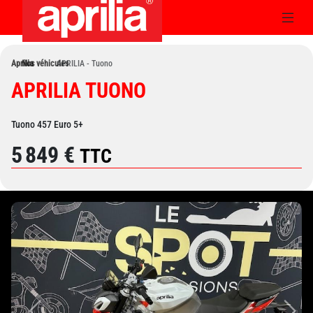
Aprilia
Nos véhicules
›
APRILIA - Tuono
›
APRILIA TUONO
Tuono 457 Euro 5+
5 849 €
TTC