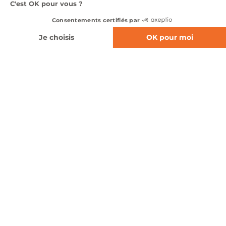
03 66 06 04 72
Nos véhicules en stock
Nos services
Notre groupe
Nous contacter
Suivez-nous
Pages légales